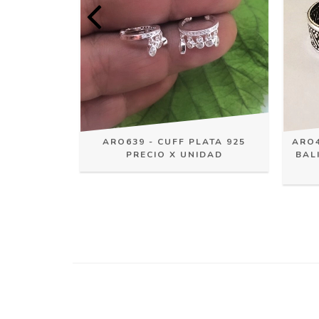
HER PLATA
ARO639 - CUFF PLATA 925
ARO4
IANA VENTA
PRECIO X UNIDAD
BAL