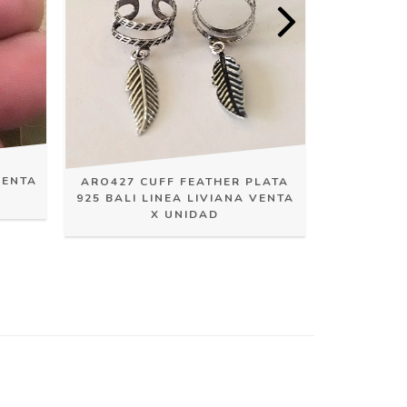
ARO420 C
VENTA
ARO427 CUFF FEATHER PLATA
BALI LIN
925 BALI LINEA LIVIANA VENTA
X UNIDAD