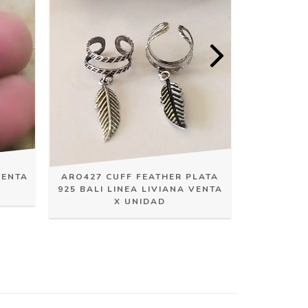
VENTA
ARO639
ARO427 CUFF FEATHER PLATA
PRE
925 BALI LINEA LIVIANA VENTA
X UNIDAD