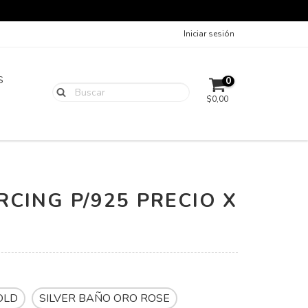
Iniciar sesión
S
0
$0,00
RCING P/925 PRECIO X
OLD
SILVER BAÑO ORO ROSE